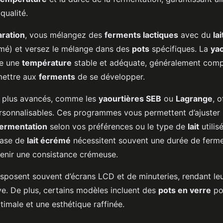
qualité.
ration
, vous mélangez des
ferments lactiques
avec du
lai
mé) et versez le mélange dans des
pots
spécifiques. La
yao
te une
température
stable et adéquate, généralement compr
mettre aux
ferments
de se développer.
s plus avancés, comme les
yaourtières SEB
ou
Lagrange
, 
sonnalisables. Ces programmes vous permettent d’ajuster
fermentation
selon vos préférences ou le type de
lait
utilis
ase de
lait écrémé
nécessitent souvent une durée de ferme
enir une consistance crémeuse.
sposent souvent d’écrans LCD et de minuteries, rendant leur
ive. De plus, certains modèles incluent des
pots en verre
po
imale et une esthétique raffinée.