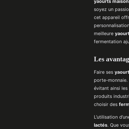
yaourts maison
pour des yaourts parf
soyez un passio
cet appareil off
personnalisation
Axel
•
20 mai 2024
•
6 min de lecture
meilleure
yaour
fermentation aju
Les avantag
Faire ses
yaour
porte-monnaie. E
évitant ainsi le
produits industr
choisir des
ferm
L’utilisation d’u
lactés
. Que vou