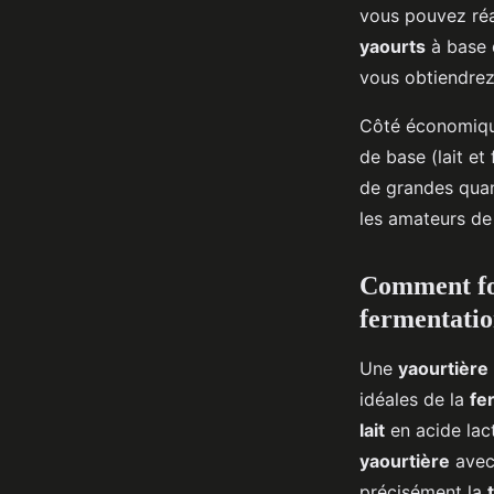
vous pouvez réa
yaourts
à base
vous obtiendre
Côté économiq
de base (lait et 
de grandes quan
les amateurs d
Comment fo
fermentatio
Une
yaourtière
idéales de la
fe
lait
en acide lac
yaourtière
avec
précisément la