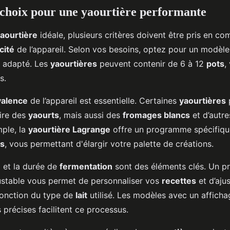
 choix pour une yaourtière performante
aourtière
idéale, plusieurs critères doivent être pris en co
cité
de l’appareil. Selon vos besoins, optez pour un modèl
adapté. Les
yaourtières
peuvent contenir de 6 à 12
pots
,
s.
valence
de l’appareil est essentielle. Certaines
yaourtières
ire des
yaourts
, mais aussi des
fromages blancs
et d’autr
mple, la
yaourtière Lagrange
offre un programme spécifiqu
cs
, vous permettant d'élargir votre palette de créations.
e
et la durée de
fermentation
sont des éléments clés. Un 
ustable vous permet de personnaliser vos
recettes
et d’ajus
fonction du type de
lait
utilisé. Les modèles avec un affich
récises facilitent ce processus.