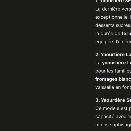
1. Yaourtière S
La dernière ver
exceptionnelle. 
desserts sucrés
la durée de
fer
équipée d’un écr
2. Yaourtière 
La
yaourtière 
pour les famill
fromages blan
vaisselle en fon
3. Yaourtière 
Ce modèle est p
capacité avec 
moins sophistiq