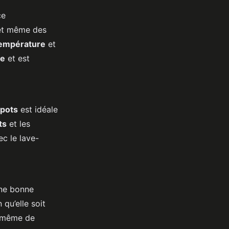
ce
t même des
empérature
et
re
et est
pots
est idéale
ts
et les
c le lave-
ne bonne
n qu’elle soit
e même de