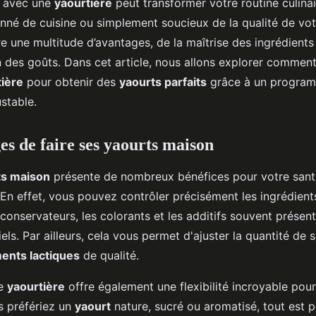
avec une
yaourtière
peut transformer votre routine culina
aits?
nné de cuisine ou simplement soucieux de la qualité de vot
re une multitude d’avantages, de la maîtrise des ingrédients 
 des goûts. Dans cet article, nous allons explorer comment 
tière
pour obtenir des
yaourts parfaits
grâce à un progra
stable.
es de faire ses yaourts maison
ts maison
présente de nombreux bénéfices pour votre sant
n effet, vous pouvez contrôler précisément les ingrédients 
s conservateurs, les colorants et les additifs souvent présen
iels. Par ailleurs, cela vous permet d'ajuster la quantité de 
ents lactiques
de qualité.
ne
yaourtière
offre également une flexibilité incroyable pou
s préfériez un
yaourt
nature, sucré ou aromatisé, tout est p