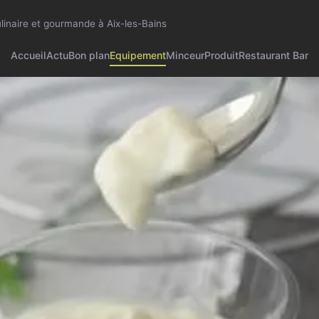
ulinaire et gourmande à Aix-les-Bains
Accueil
Actu
Bon plan
Equipement
Minceur
Produit
Restaurant Bar