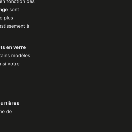
en fonction des
nge
sont
e plus
estissement à
ts en verre
rtains modèles
nsi votre
urtières
mme de