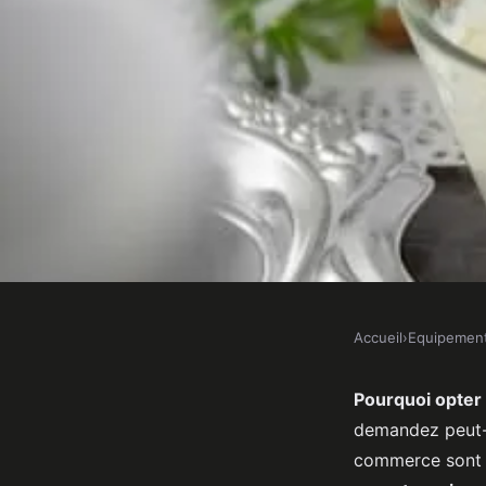
Accueil
›
Equipemen
EQUIPEMENT
Comment choisir une 
Pourquoi opter
demandez peut-ê
programme de fermen
commerce sont f