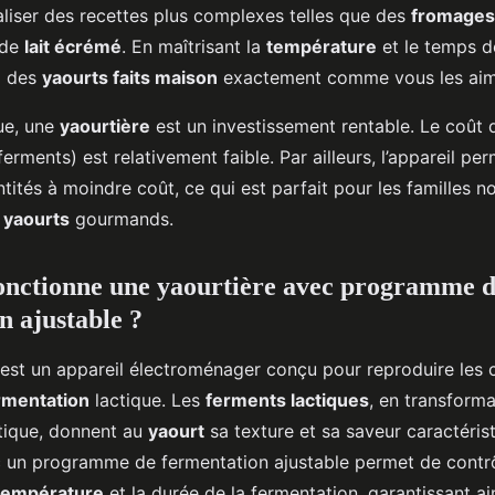
liser des recettes plus complexes telles que des
fromages
 de
lait écrémé
. En maîtrisant la
température
et le temps 
z des
yaourts faits maison
exactement comme vous les aim
ue, une
yaourtière
est un investissement rentable. Le coût 
ferments) est relativement faible. Par ailleurs, l’appareil pe
tités à moindre coût, ce qui est parfait pour les familles 
e
yaourts
gourmands.
nctionne une yaourtière avec programme 
n ajustable ?
est un appareil électroménager conçu pour reproduire les 
rmentation
lactique. Les
ferments lactiques
, en transforma
tique, donnent au
yaourt
sa texture et sa saveur caractéris
 un programme de fermentation ajustable permet de contr
température
et la durée de la fermentation, garantissant ai