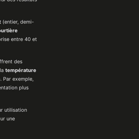
t
(entier, demi-
urtière
ise entre 40 et
offrent des
 la
température
é. Par exemple,
ntation plus
 utilisation
ur une