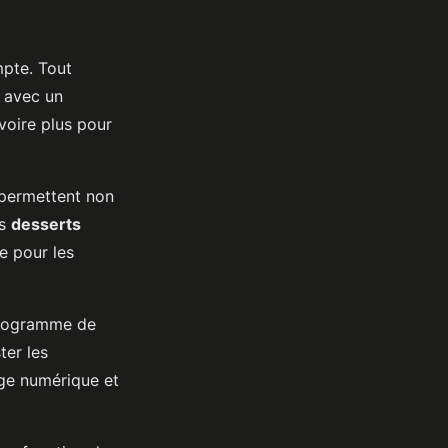
mpte. Tout
e avec un
 voire plus pour
permettent non
es
desserts
e pour les
programme de
ter les
age numérique et