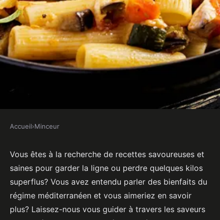
Accueil
›
Minceur
MINCEUR
Quelles sont les meilleures
Vous êtes à la recherche de recettes savoureuses et
saines pour garder la ligne ou perdre quelques kilos
recettes de plats méditerranéens
superflus? Vous avez entendu parler des bienfaits du
pour un régime minceur?
régime méditerranéen et vous aimeriez en savoir
plus? Laissez-nous vous guider à travers les saveurs
Axel
•
20 mai 2024
•
5 min de lecture