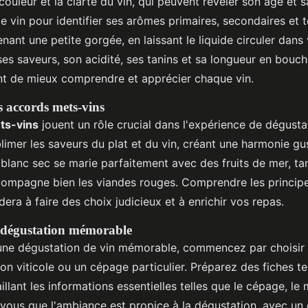
couleur et la clarté du vin, qui peuvent révéler son âge et s
le vin pour identifier ses arômes primaires, secondaires et te
nant une petite gorgée, en laissant le liquide circuler dan
ses saveurs, son acidité, ses tanins et sa longueur en bouc
t de mieux comprendre et apprécier chaque vin.
 accords mets-vins
ts-vins
jouent un rôle crucial dans l'expérience de dégusta
imer les saveurs du plat et du vin, créant une harmonie gus
blanc sec se marie parfaitement avec des fruits de mer, ta
ompagne bien les viandes rouges. Comprendre les princip
era à faire des choix judicieux et à enrichir vos repas.
 dégustation mémorable
une dégustation de vin mémorable, commencez par choisir
n viticole ou un cépage particulier. Préparez des fiches t
illant les informations essentielles telles que le cépage, le m
-vous que l'ambiance est propice à la dégustation, avec un 