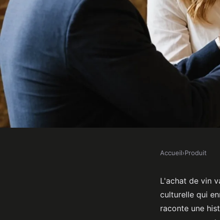
Accueil
›
Produit
PRODUIT
L'achat de vin : une 
L'achat de vin v
culturelle qui e
enrichissante à décou
raconte une hist