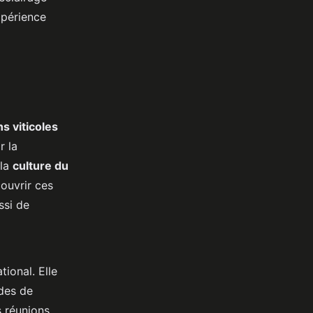
xpérience
s viticoles
r la
 la
culture du
couvrir ces
ssi de
ional. Elle
udes de
 réunions