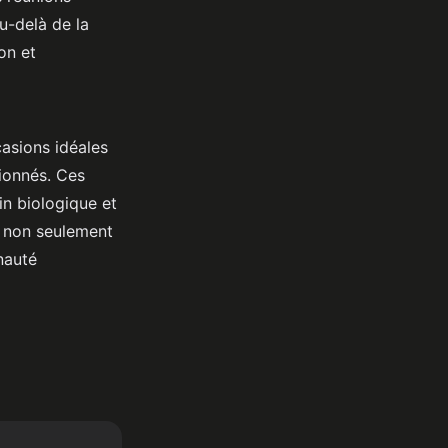
au-delà de la
on et
casions idéales
ionnés. Ces
in biologique et
t non seulement
nauté