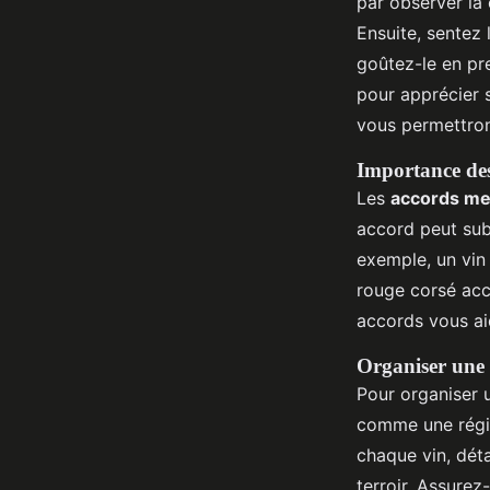
par observer la 
Ensuite, sentez 
goûtez-le en pre
pour apprécier 
vous permettron
Importance des
Les
accords me
accord peut subl
exemple, un vin 
rouge corsé acc
accords vous aid
Organiser une
Pour organiser 
comme une régio
chaque vin, déta
terroir. Assurez