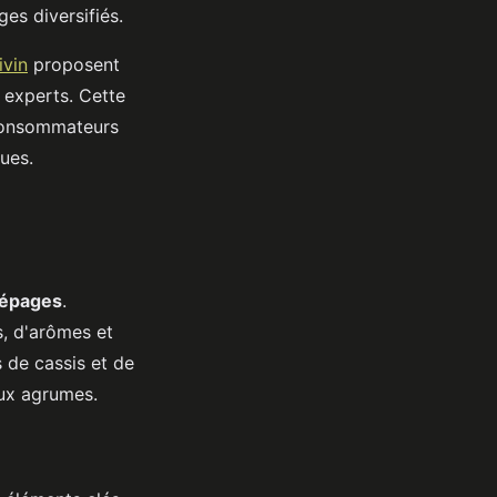
ges diversifiés.
ivin
proposent
 experts. Cette
x consommateurs
ues.
cépages
.
, d'arômes et
 de cassis et de
aux agrumes.