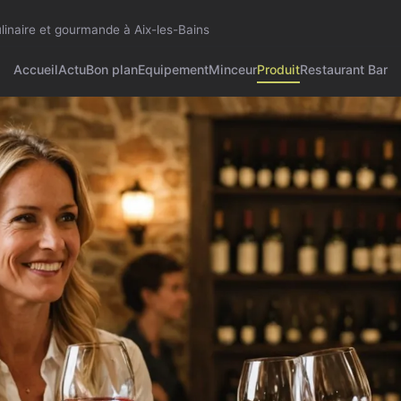
ulinaire et gourmande à Aix-les-Bains
Accueil
Actu
Bon plan
Equipement
Minceur
Produit
Restaurant Bar