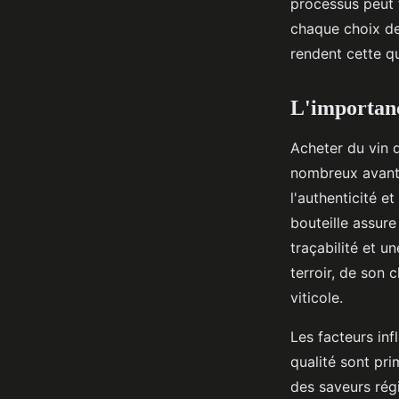
processus peut 
chaque choix de 
Axel
•
9 octobre 2024
•
5 min de lecture
rendent cette qu
L'importanc
Acheter du vin 
nombreux avanta
l'authenticité et
bouteille assure
traçabilité et u
terroir, de son 
viticole.
Les facteurs inf
qualité sont pri
des saveurs régi