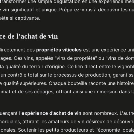
transformer une simple dégustation en une expérience mé
vin significatif et unique. Préparez-vous à découvrir les n
ête si captivante.
e de l'achat de vin
directement des
propriétés viticoles
est une expérience uni
ges. Ces vins, appelés "vins de propriété" ou "vins de dom
 la qualité du terroir d'origine. Ce lien direct entre le vignob
 un contrôle total sur le processus de production, garantis
ne qualité supérieures. Chaque bouteille raconte une histoire
climat et de ses cépages, offrant ainsi une immersion dans l
luençant l'
expérience d'achat de vin
sont nombreux. L'authen
mordiales, attirant les amateurs de vin désireux de découvrir
onales. Soutenir les petits producteurs et l'économie local