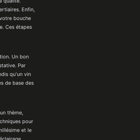
a qualité.
rtiaires. Enfin,
s votre bouche
he. Ces étapes
tion. Un bon
tative. Par
ndis qu'un vin
es de base des
 un thème,
echniques pour
illésime et le
éclairage