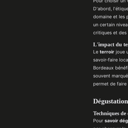
Pour choisir un 
D'abord, l'étiqu
domaine et les p
un certain nivea
critiques et de
L'impact du ter
Le
terroir
joue u
savoir-faire loc
Bordeaux bénéfi
souvent marqués
permet de faire 
Dégustation
Techniques de 
Pour
savoir dég