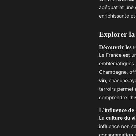
adéquat et une 
enrichissante et
Explorer la
Découvrir les r
La France est un
emblématiques. 
Champagne, offr
vin
, chacune aya
terroirs permet
comprendre l'his
L'influence de 
La
culture du v
influence non s
consommation et