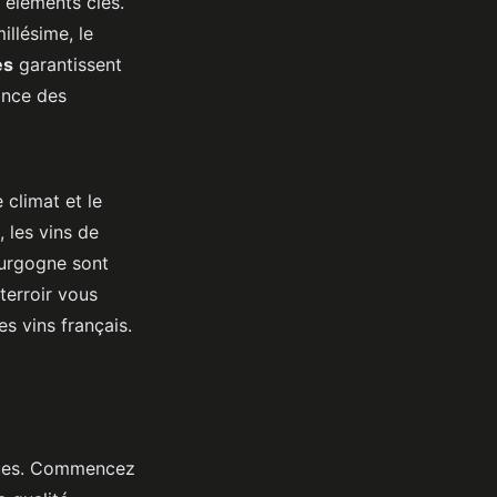
s éléments clés.
illésime, le
es
garantissent
tance des
 climat et le
, les vins de
ourgogne sont
erroir vous
es vins français.
niques. Commencez