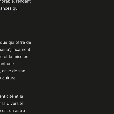
morable, rendant
uances qui
que qui offre de
aine", incarnent
le et la mise en
sant une
, celle de son
a culture
ticité et la
 la diversité
e est un autre