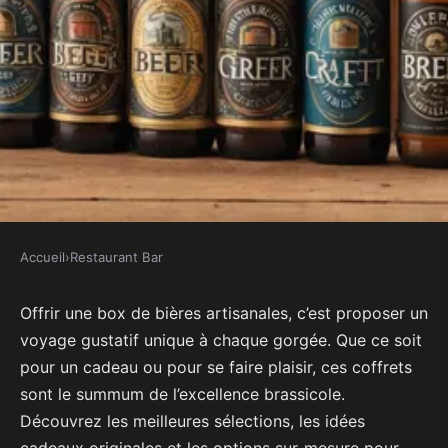
Accueil
›
Restaurant Bar
RESTAURANT BAR
Box bières artisanales et cadeau
Offrir une box de bières artisanales, c’est proposer un
voyage gustatif unique à chaque gorgée. Que ce soit
bière : offrez l'excellence
pour un cadeau ou pour se faire plaisir, ces coffrets
brassicole
sont le summum de l’excellence brassicole.
Découvrez les meilleures sélections, les idées
Axel
•
15 septembre 2024
•
5 min de lecture